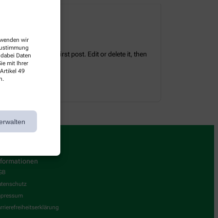
erwenden wir
 Zustimmung
tes. This is your first post. Edit or delete it, then
 dabei Daten
e mit Ihrer
Artikel 49
n.
erwalten
nformationen
GB
tenschutz
mpressum
rrierefreiheitserklärung