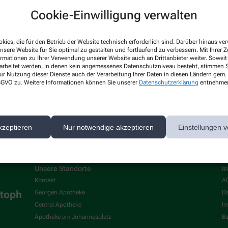
Cookie-Einwilligung verwalten
Hello world!
kies, die für den Betrieb der Website technisch erforderlich sind. Darüber hinaus v
nsere Website für Sie optimal zu gestalten und fortlaufend zu verbessern. Mit Ihrer
Welcome to WordPress on Azure Si
ormationen zu Ihrer Verwendung unserer Website auch an Drittanbieter weiter. Soweit
rarbeitet werden, in denen kein angemessenes Datenschutzniveau besteht, stimmen Si
start writing!
ur Nutzung dieser Dienste auch der Verarbeitung Ihrer Daten in diesen Ländern gem. 
Mehr Lesen
 DSGVO zu. Weitere Informationen können Sie unserer
Datenschutzerklärung
entnehme
kzeptieren
Nur notwendige akzeptieren
Einstellungen v
Unsere Standorte
I
Kontakt
A
stoph
Georgen Apotheke
Da
Central Apotheke
I
Apotheke am Johannesplatz
Ba