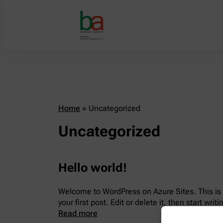
Home
»
Uncategorized
Uncategorized
Hello world!
Welcome to WordPress on Azure Sites. This is
your first post. Edit or delete it, then start writi
Read more