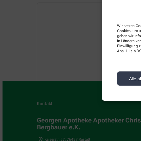
Wir setzen Coo
Cookies, um u
geben wir Inf
in Ländern ve
Einwilligung z
Abs. 1 lit. a
Alle a
Kontakt
Georgen Apotheke Apotheker Chri
Bergbauer e.K.
Kaiserstr. 57
,
76437
Rastatt